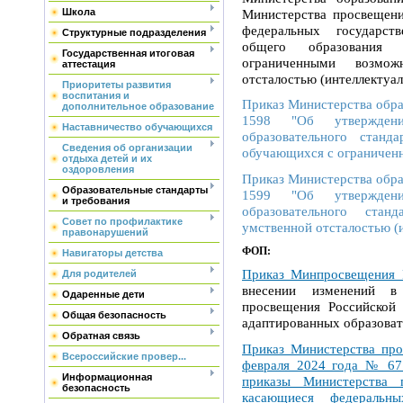
Министерства просвещени
Школа
федеральных государст
Структурные подразделения
общего образования
Государственная итоговая
ограниченными возмо
аттестация
отсталостью (интеллектуа
Приоритеты развития
воспитания и
Приказ Министерства образ
дополнительное образование
1598 "Об утверждении
Наставничество обучающихся
образовательного станд
Сведения об организации
обучающихся с ограничен
отдыха детей и их
оздоровления
Приказ Министерства образ
Образовательные стандарты
1599 "Об утверждении
и требования
образовательного стан
Совет по профилактике
умственной отсталостью (
правонарушений
ФОП:
Навигаторы детства
Приказ Минпросвещения 
Для родителей
внесении изменений в
Одаренные дети
просвещения Российской
Общая безопасность
адаптированных образова
Обратная связь
Приказ Министерства про
Всероссийские провер...
февраля 2024 года № 67
Информационная
приказы Министерства 
безопасность
касающиеся федеральны