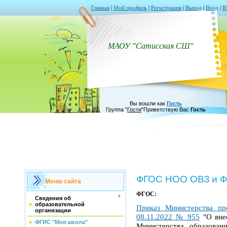
Главная
|
Мой профиль
|
Регистрация
|
Выход
|
Вход
|
R
МАОУ "Сатисская СШ"
Вы вошли как
Гость
Группа
"
Гости
"
Приветствую Вас
Гость
ФГОС НОО ОВЗ и Ф
Меню сайта
ФГОС:
Сведения об
образовательной
Приказ Министерства пр
организации
08.11.2022 № 955
"О вне
ФГИС "Моя школа"
Министерства образован