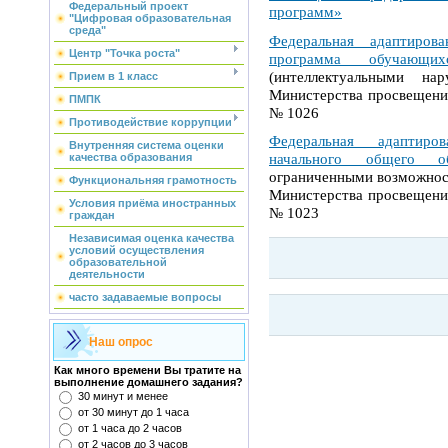
Федеральный проект
программ»
"Цифровая образовательная
среда"
Федеральная адаптирова
Центр "Точка роста"
программа обучающи
(интеллектуальными на
Прием в 1 класс
Министерства просвещени
ПМПК
№ 1026
Противодействие коррупции
Федеральная адаптиров
Внутренняя система оценки
начального общего об
качества образования
ограниченными возможнос
Функциональняя грамотность
Министерства просвещени
Условия приёма иностранных
№ 1023
граждан
Независимая оценка качества
условий осуществления
образовательной
деятельности
часто задаваемые вопросы
Наш опрос
Как много времени Вы тратите на
выполнение домашнего задания?
30 минут и менее
от 30 минут до 1 часа
от 1 часа до 2 часов
от 2 часов до 3 часов