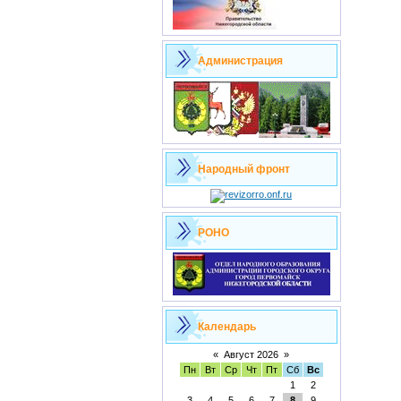
Администрация
Народный фронт
РОНО
Календарь
«
Август 2026
»
Пн
Вт
Ср
Чт
Пт
Сб
Вс
1
2
3
4
5
6
7
8
9