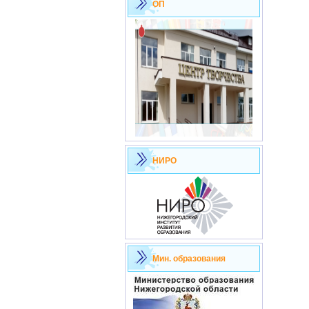
ОП
НИРО
Мин. образования