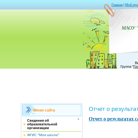
Главная
|
Мой про
МАОУ 
В
Группа
"
Го
Отчет о результа
Меню сайта
Отчет о результатах с
Сведения об
образовательной
организации
ФГИС "Моя школа"