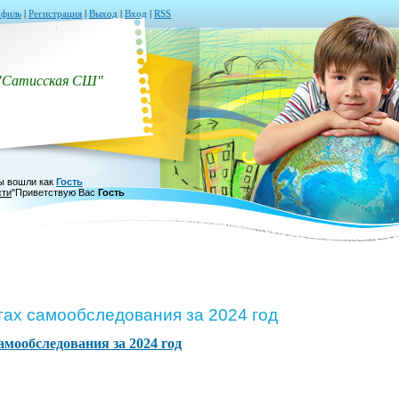
филь
|
Регистрация
|
Выход
|
Вход
|
RSS
"Сатисская СШ"
ы вошли как
Гость
сти
"
Приветствую Вас
Гость
тах самообследования за 2024 год
амообследования за 2024 год