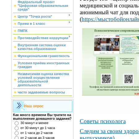
Федеральный проект
медицинской и социал
"Цифровая образовательная
среда"
анонимный чат для по
Центр "Точка роста"
(
https://мыстобойонлай
Прием в 1 класс
ПМПК
Противодействие коррупции
Внутренняя система оценки
качества образования
Функциональняя грамотность
Условия приёма иностранных
граждан
Независимая оценка качества
условий осуществления
образовательной
деятельности
часто задаваемые вопросы
Наш опрос
Как много времени Вы тратите на
выполнение домашнего задания?
Советы психолога
30 минут и менее
от 30 минут до 1 часа
Следим за своим здоро
от 1 часа до 2 часов
выпускников)
от 2 часов до 3 часов