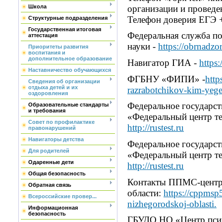
организации и проведе
Школа
Телефон доверия ЕГЭ +
Структурные подразделения
Государственная итоговая
Федеральная служба по
аттестация
науки -
https://obrnadzo
Приоритеты развития
воспитания и
дополнительное образование
Навигатор ГИА -
https:
Наставничество обучающихся
ФГБНУ «ФИПИ» -
http
Сведения об организации
отдыха детей и их
razrabotchikov-kim-yeg
оздоровления
Федеральное государс
Образовательные стандарты
и требования
«Федеральный центр т
Совет по профилактике
http://rustest.ru
правонарушений
Навигаторы детства
Федеральное государс
Для родителей
«Федеральный центр т
Одаренные дети
http://rustest.ru
Общая безопасность
Контакты ППМС-центр
Обратная связь
области:
https://cppmsp
Всероссийские провер...
nizhegorodskoj-oblasti.
Информационная
безопасность
ГБУДО НО «Центр псих