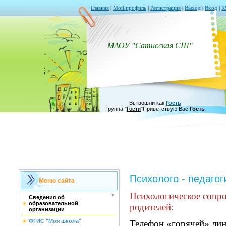
Главная
|
Мой профиль
|
Регистрация
|
Выход
|
Вход
|
R
МАОУ "Сатисская СШ"
Вы вошли как
Гость
Группа
"
Гости
"
Приветствую Вас
Гость
Психолого - педаго
Меню сайта
Психологическое сопр
Сведения об
образовательной
родителей:
организации
ФГИС "Моя школа"
Телефон «горячей» ли