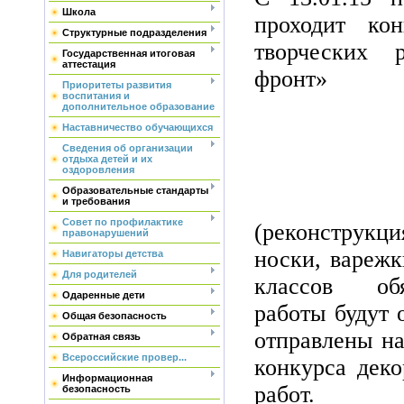
Школа
проходит ко
Структурные подразделения
творческих 
Государственная итоговая
аттестация
фронт»
Приоритеты развития
воспитания и
дополнительное образование
Наставничество обучающихся
Сведения об организации
отдыха детей и их
оздоровления
Образовательные стандарты
и требования
Совет по профилактике
(реконструк
правонарушений
носки, варежк
Навигаторы детства
Для родителей
классов об
Одаренные дети
работы будут 
Общая безопасность
отправлены н
Обратная связь
Всероссийские провер...
конкурса деко
Информационная
работ.
безопасность