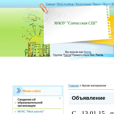
Главная
|
Мой профиль
|
Регистрация
|
Выход
|
Вход
|
R
МАОУ "Сатисская СШ"
Вы вошли как
Гость
Группа
"
Гости
"
Приветствую Вас
Гость
Главная
»
Архив материалов
Меню сайта
Объявление
Сведения об
образовательной
организации
С 13.01.15 
ФГИС "Моя школа"