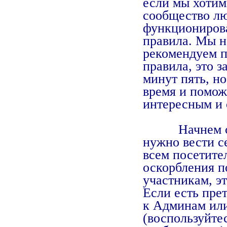
если мы хотим
сообщество л
функциониров
правила. Мы н
рекомендуем п
правила, это з
минут пять, н
время и помож
интересным и 
Начнем с то
нужно вести с
всем посетите
оскорбления п
участникам, э
Если есть пре
к Админам ил
(воспользуйте