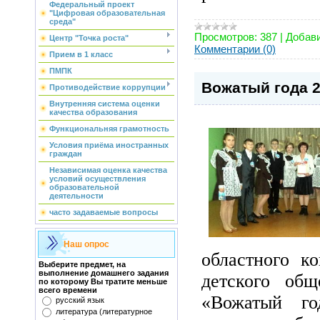
Федеральный проект
"Цифровая образовательная
среда"
Просмотров:
387
|
Добави
Центр "Точка роста"
Комментарии (0)
Прием в 1 класс
ПМПК
Вожатый года 
Противодействие коррупции
Внутренняя система оценки
качества образования
Функциональняя грамотность
Условия приёма иностранных
граждан
Независимая оценка качества
условий осуществления
образовательной
деятельности
часто задаваемые вопросы
Наш опрос
областного ко
Выберите предмет, на
выполнение домашнего задания
детского общ
по которому Вы тратите меньше
всего времени
«Вожатый г
русский язык
литература (литературное