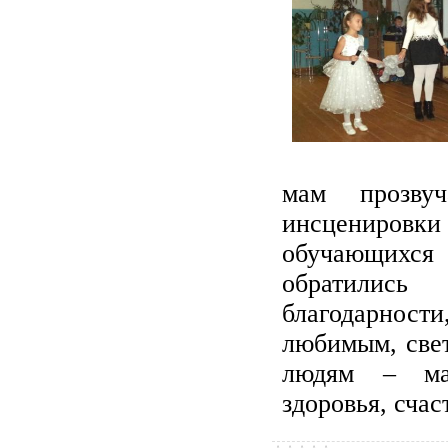
мам прозвуч
инсцениро
обучающихс
обратили
благодарнос
любимым, све
людям – ма
здоровья, счас