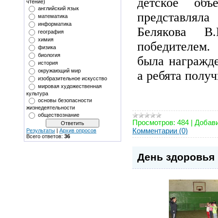
детское объ
чтение)
английский язык
представляла
математика
информатика
Белякова В.
география
химия
победителем.
физика
биология
была награжд
история
окружающий мир
а ребята полу
изобразительное искусство
мировая художественная
культура
основы безопасности
жизнедеятельности
обществознание
Просмотров:
484
|
Добави
Комментарии (0)
Результаты
|
Архив опросов
Всего ответов:
36
День здоровья