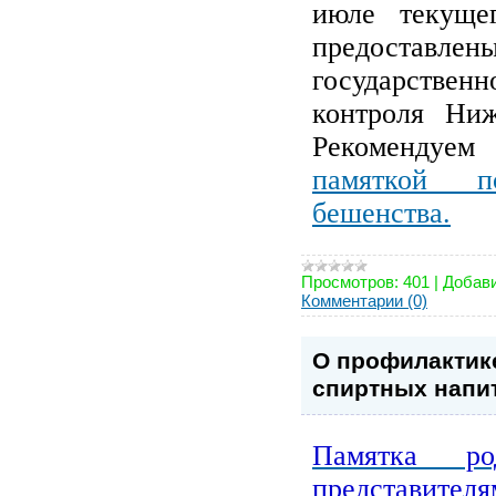
июле текуще
предостав
государстве
контроля Ниж
Рекомендуе
памяткой п
бешенства.
Просмотров:
401
|
Добави
Комментарии (0)
О профилактик
спиртных напи
Памятка ро
представите