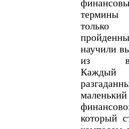
финансо
термины 
только
пройденный
научили вы
из втор
Кажды
разгаданн
маленький
финансо
который с