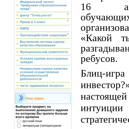
Федеральный проект
16 ап
"Цифровая образовательная
среда"
обучающих
Центр "Точка роста"
Прием в 1 класс
организо
ПМПК
«Какой т
Противодействие коррупции
Внутренняя система оценки
разгадыва
качества образования
Функциональняя грамотность
ребусов.
Условия приёма иностранных
граждан
Независимая оценка качества
Блиц-иг
условий осуществления
образовательной
деятельности
инвест
часто задаваемые вопросы
настоящ
Наш опрос
инту
Выберите предмет, на
выполнение домашнего задания
по которому Вы тратите больше
стратегиче
всего времени
русский язык
литература (литературное