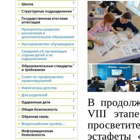
Школа
Структурные подразделения
Государственная итоговая
аттестация
Приоритеты развития
воспитания и
дополнительное образование
Наставничество обучающихся
Сведения об организации
отдыха детей и их
оздоровления
Образовательные стандарты
и требования
Совет по профилактике
правонарушений
Навигаторы детства
Для родителей
В продолж
Одаренные дети
VIII этап
Общая безопасность
Обратная связь
просветит
Всероссийские провер...
Информационная
эстафеты
безопасность