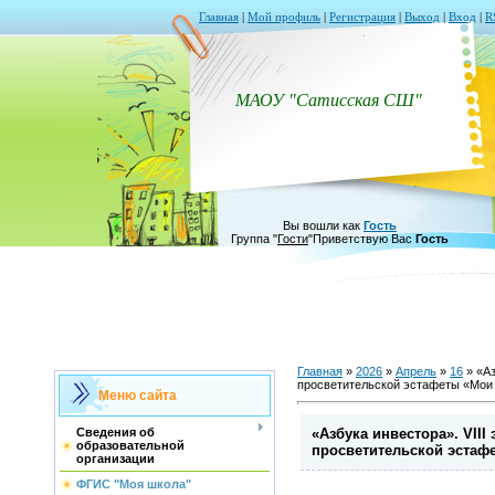
Главная
|
Мой профиль
|
Регистрация
|
Выход
|
Вход
|
R
МАОУ "Сатисская СШ"
Вы вошли как
Гость
Группа
"
Гости
"
Приветствую Вас
Гость
Главная
»
2026
»
Апрель
»
16
» «Аз
просветительской эстафеты «Мо
Меню сайта
«Азбука инвестора». VIII
Сведения об
образовательной
просветительской эстаф
организации
ФГИС "Моя школа"