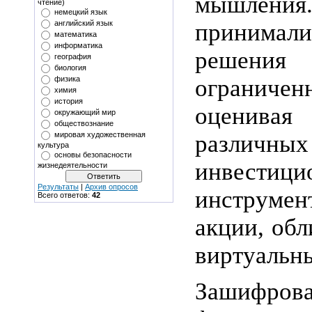
мышлен
чтение)
немецкий язык
приним
английский язык
математика
информатика
решения
география
биология
ограниче
физика
химия
история
оценива
окружающий мир
обществознание
различных
мировая художественная
культура
основы безопасности
инвестици
жизнедеятельности
Результаты
|
Архив опросов
инструме
Всего ответов:
42
акции, обл
виртуальн
Зашифр