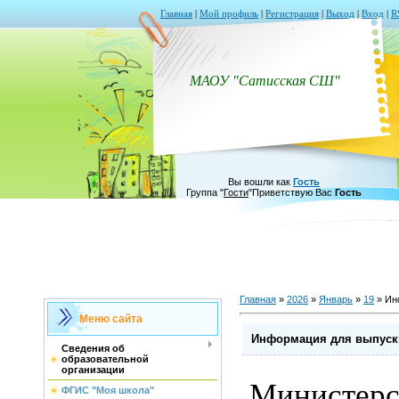
Главная
|
Мой профиль
|
Регистрация
|
Выход
|
Вход
|
R
МАОУ "Сатисская СШ"
Вы вошли как
Гость
Группа
"
Гости
"
Приветствую Вас
Гость
Главная
»
2026
»
Январь
»
19
» Ин
Меню сайта
Информация для выпуск
Сведения об
образовательной
организации
Министерс
ФГИС "Моя школа"