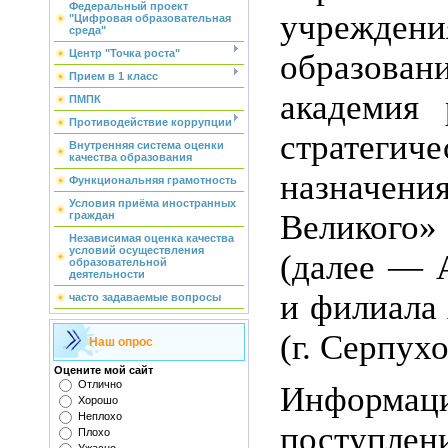
Федеральный проект
учрежде
"Цифровая образовательная
среда"
Центр "Точка роста"
образова
Прием в 1 класс
академия 
ПМПК
Противодействие коррупции
стратегиче
Внутренняя система оценки
качества образования
назначен
Функциональняя грамотность
Условия приёма иностранных
Великого»
граждан
Независимая оценка качества
условий осуществления
(далее — 
образовательной
деятельности
и филиала
часто задаваемые вопросы
(г. Серпухо
Наш опрос
Оцените мой сайт
Отлично
Информац
Хорошо
Неплохо
поступ
Плохо