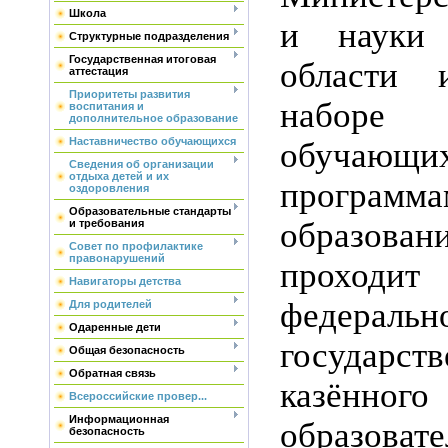
Школа
и науки 
Структурные подразделения
Государственная итоговая
области 
аттестация
Приоритеты развития
наборе
воспитания и
дополнительное образование
Наставничество обучающихся
обуча
Сведения об организации
отдыха детей и их
програм
оздоровления
Образовательные стандарты
образова
и требования
Совет по профилактике
правонарушений
проход
Навигаторы детства
федеральн
Для родителей
Одаренные дети
государств
Общая безопасность
Обратная связь
казённо
Всероссийские провер...
Информационная
образовате
безопасность