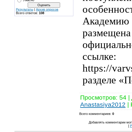
Ужасно
особенно
Результаты
|
Архив опросов
Всего ответов:
108
Акаде
разм
официаль
ссылке:
https://v
разделе «
Просмотров
:
54
|
Anastasiya2012
|
Всего комментариев
:
0
Добавлять комментарии могу
[
Р