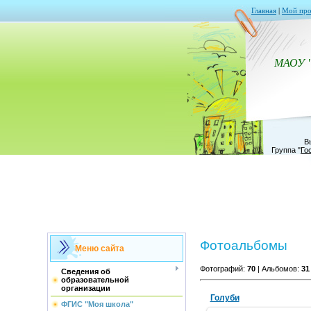
Главная
|
Мой про
МАОУ 
В
Группа
"
Го
Фотоальбомы
Меню сайта
Фотографий:
70
| Альбомов:
31
Сведения об
образовательной
организации
Голуби
ФГИС "Моя школа"