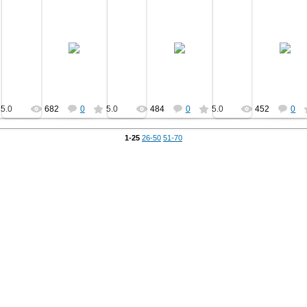
16.01.2012
16.01.2012
16.01.2012
Заведующий кабинетом Шилова
а Н.В.
На крылечке школы
Анастасия Васильевна
МегаVол
МегаVольт
МегаVольт
5.0
682
0
5.0
484
0
5.0
452
0
1-25
26-50
51-70