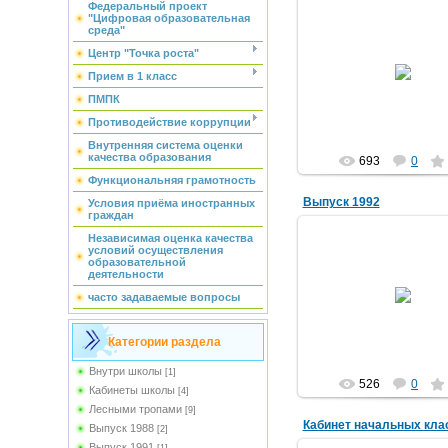
Федеральный проект
"Цифровая образовательная
среда"
15.03.2012
Центр "Точка роста"
Фотографии Мохначевой
Прием в 1 класс
МегаVольт
ПМПК
Противодействие коррупции
Внутренняя система оценки
качества образования
693
0
Функциональняя грамотность
Выпуск 1992
Условия приёма иностранных
граждан
Независимая оценка качества
условий осуществления
образовательной
деятельности
24.02.2012
часто задаваемые вопросы
МегаVольт
Категории раздела
Внутри школы
[1]
526
0
Кабинеты школы
[4]
Лесными тропами
[9]
Кабинет начальных кла
Выпуск 1988
[2]
Выпуск 1991