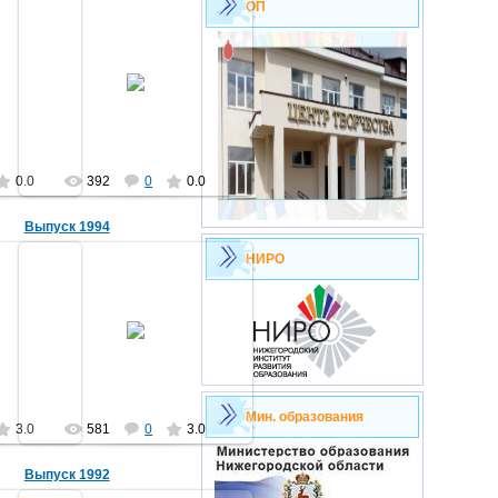
ОП
12.10.2016
ьт
МегаVольт
0.0
392
0
0.0
Выпуск 1994
НИРО
15.03.2012
ой Натальи
Фотографии Мохначевой Натальи
ьт
МегаVольт
Мин. образования
3.0
581
0
3.0
Выпуск 1992