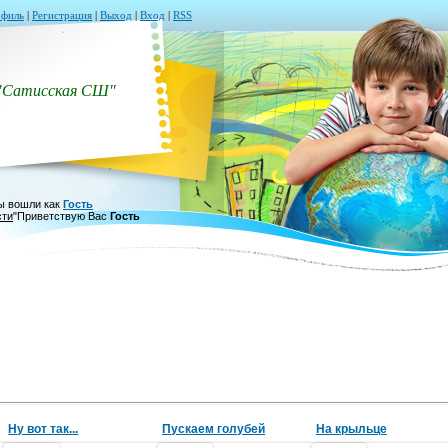
филь
|
Регистрация
|
Выход
|
Вход
|
RSS
"Сатисская СШ"
ы вошли как
Гость
сти
"
Приветствую Вас
Гость
Ну вот так...
Пускаем голубей
На крыльце