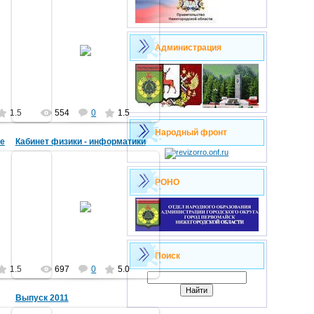
24.02.2012
Администрация
ьт
МегаVольт
1.5
554
0
1.5
Народный фронт
се
Кабинет физики - информатики
16.01.2012
РОНО
Заведующий кабинетом Беляев
Дмитрий Анатольевич. Кабинет
включает в себя 12 компьютеров,
ьт
видеопроектор, локальную сет...
МегаVольт
Поиск
1.5
697
0
5.0
Выпуск 2011