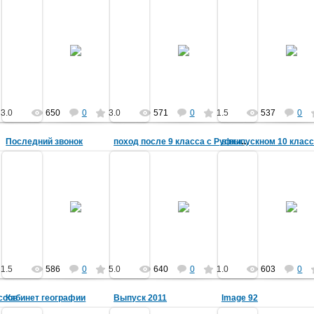
15.03.2012
24.02.2012
24.02.2012
 Натальи
Фотографии Мохначевой Натальи
МегаVольт
МегаVол
МегаVольт
3.0
650
0
3.0
571
0
1.5
537
0
Последний звонок
в выпускном 10 клас
поход после 9 класса с Руфкиным Владимиром
18.01.2012
16.01.2012
16.01.2012
Svetlana
МегаVольт
МегаVол
1.5
586
0
5.0
640
0
1.0
603
0
ссов
Кабинет географии
Выпуск 2011
Image 92