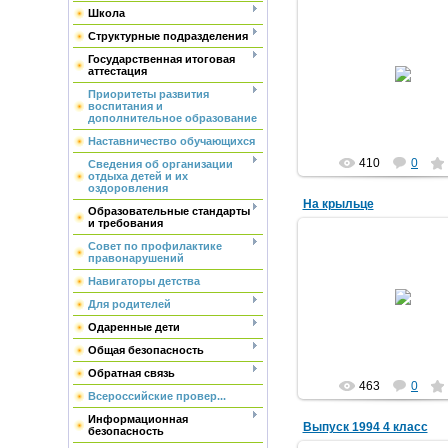
Школа
Структурные подразделения
Государственная итоговая
12.10.2016
аттестация
МегаVольт
Приоритеты развития
воспитания и
дополнительное образование
Наставничество обучающихся
410
0
Сведения об организации
отдыха детей и их
оздоровления
На крыльце
Образовательные стандарты
и требования
Совет по профилактике
правонарушений
Навигаторы детства
12.10.2016
Для родителей
МегаVольт
Одаренные дети
Общая безопасность
Обратная связь
463
0
Всероссийские провер...
Информационная
Выпуск 1994 4 класс
безопасность