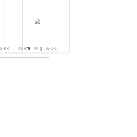
16.01.2012
Вручение аттестатов
ьт
МегаVольт
0.0
478
0
5.0