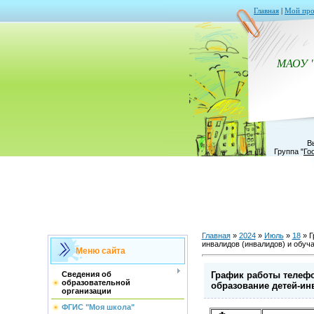
Главная
|
Мой про
МАОУ 
В
Группа
"
Го
Главная
»
2024
»
Июль
»
18
» Г
инвалидов (инвалидов) и обу
Меню сайта
График работы телефо
Сведения об
образовательной
образование детей-ин
организации
ФГИС "Моя школа"