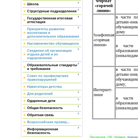
Формат
Школа
«горячей
линии»
Структурные подразделения
в части по
Государственная итоговая
детьми-и
аттестация
обучающим
Приоритеты развития
дому
воспитания и
фонная
Теле
дополнительное образование
«горячая
Наставничество обучающихся
линия»
в части п
образова
Сведения об организации
отдыха детей и их
(инвалидам
оздоровления
Образовательные стандарты
и требования
в части по
детьми-и
Совет по профилактике
обучающим
правонарушений
дому;
Навигаторы детства
Интернет-
Для родителей
лини
в части п
Одаренные дети
образова
(инвалидам
Общая безопасность
Обратная связь
Всероссийские провер...
Информационная
безопасность
Просмотров
:
158
|
Добавил
:
Anastas