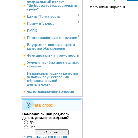
Федеральный проект
"Цифровая образовательная
Всего комментариев
:
0
среда"
Центр "Точка роста"
Прием в 1 класс
ПМПК
Противодействие коррупции
Внутренняя система оценки
качества образования
Функциональняя грамотность
Условия приёма иностранных
граждан
Независимая оценка качества
условий осуществления
образовательной
деятельности
часто задаваемые вопросы
Наш опрос
Помогают ли Вам родители
делать домашнее задание?
да
нет
Результаты
|
Архив опросов