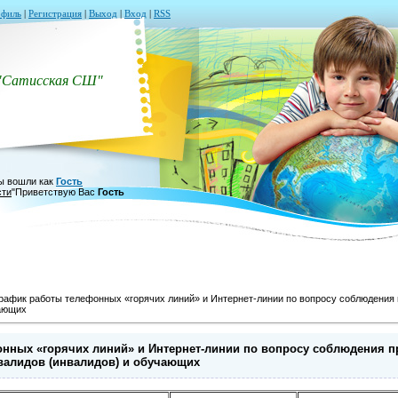
филь
|
Регистрация
|
Выход
|
Вход
|
RSS
"Сатисская СШ"
ы вошли как
Гость
сти
"
Приветствую Вас
Гость
рафик работы телефонных «горячих линий» и Интернет-линии по вопросу соблюдения 
чающих
нных «горячих линий» и Интернет-линии по вопросу соблюдения п
валидов (инвалидов) и обучающих