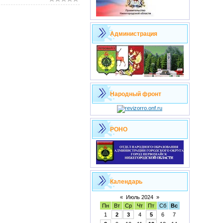
Администрация
Народный фронт
РОНО
Календарь
«
Июль 2024
»
Пн
Вт
Ср
Чт
Пт
Сб
Вс
1
2
3
4
5
6
7