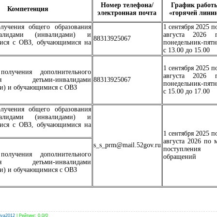
Номер телефона/
График работ
Компетенция
электронная почта
«горячей лини
лучения общего образования
1 сентября 2025 п
нвалидами (инвалидами) и
августа 2026 г
88313925067
ися с ОВЗ, обучающимися на
понедельник-пят
с 13.00 до 15.00
1 сентября 2025 п
олучения дополнительного
августа 2026 г
ния детьми-инвалидами
88313925067
понедельник-пят
и) и обучающимися с ОВЗ
с 15.00 до 17.00
лучения общего образования
нвалидами (инвалидами) и
ися с ОВЗ, обучающимися на
1 сентября 2025 п
августа 2026 по 
s_s_prm@mail.52gov.ru
поступления
олучения дополнительного
обращений
ния детьми-инвалидами
и) и обучающимися с ОВЗ
iya2012
|
Рейтинг
:
0.0
/
0