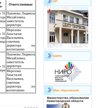
ОП
ы
Ответственные
и»
о 31
Пахомова Людмила
ода
Михайловна,
ница
заместитель
директора
Морозова
о 31
Анастасия
ода
Васильевна,
ница
советник
директора по
воспитанию
Пахомова Людмила
НИРО
Михайловна,
заместитель
директора
о 31
мере
Морозова
Анастасия
Васильевна,
советник
директора по
воспитанию
Мин. образования