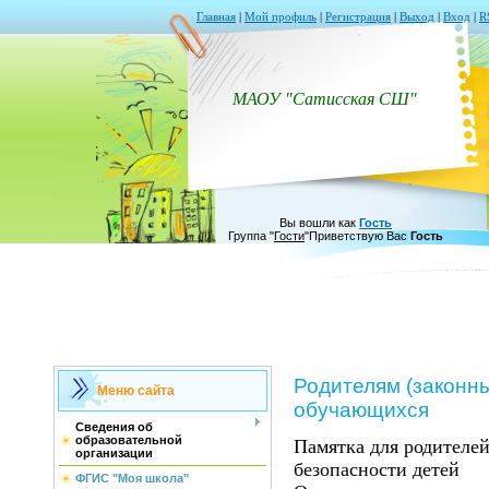
Главная
|
Мой профиль
|
Регистрация
|
Выход
|
Вход
|
R
МАОУ "Сатисская СШ"
Вы вошли как
Гость
Группа
"
Гости
"
Приветствую Вас
Гость
Родителям (законн
Меню сайта
обучающихся
Сведения об
образовательной
Памятка для родителе
организации
безопасности детей
ФГИС "Моя школа"