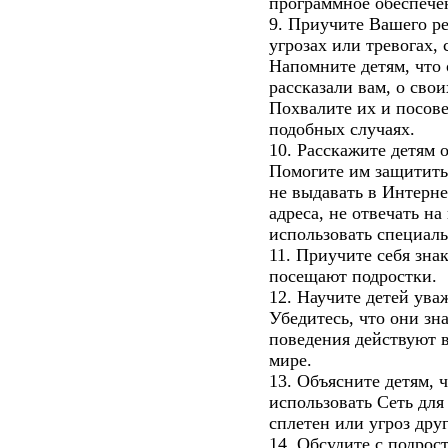
программное обеспече
9. Приучите Вашего р
угрозах или тревогах,
Напомните детям, что 
рассказали вам, о свои
Похвалите их и посове
подобных случаях.
10. Расскажите детям 
Помогите им защититьс
не выдавать в Интерне
адреса, не отвечать н
использовать специал
11. Приучите себя зна
посещают подростки.
12. Научите детей ува
Убедитесь, что они зн
поведения действуют 
мире.
13. Объясните детям, ч
использовать Сеть для
сплетен или угроз дру
14. Обсудите с подро