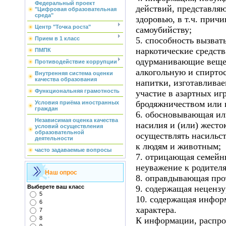
Федеральный проект
действий, представляю
"Цифровая образовательная
среда"
здоровью, в т.ч. прич
Центр "Точка роста"
самоубийству;
Прием в 1 класс
5. способность вызват
наркотические средств
ПМПК
одурманивающие вещес
Противодействие коррупции
алкогольную и спирто
Внутренняя система оценки
качества образования
напитки, изготавливае
Функциональняя грамотность
участие в азартных иг
бродяжничеством или
Условия приёма иностранных
граждан
6. обосновывающая и
Независимая оценка качества
насилия и (или) жест
условий осуществления
образовательной
осуществлять насильс
деятельности
к людям и животным;
часто задаваемые вопросы
7. отрицающая семей
неуважение к родителя
Наш опрос
8. оправдывающая про
Выберете ваш класс
9. содержащая неценз
5
10. содержащая инфор
6
характера.
7
8
К информации, распро