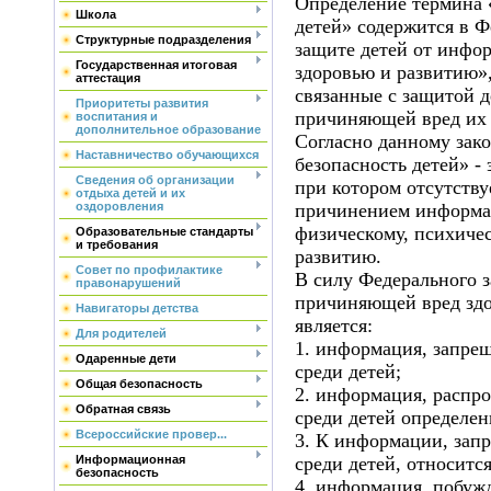
Определение термина 
Школа
детей» содержится в 
Структурные подразделения
защите детей от инфо
Государственная итоговая
здоровью и развитию»
аттестация
связанные с защитой 
Приоритеты развития
причиняющей вред их 
воспитания и
дополнительное образование
Согласно данному зак
Наставничество обучающихся
безопасность детей» -
Сведения об организации
при котором отсутству
отдыха детей и их
оздоровления
причинением информац
физическому, психиче
Образовательные стандарты
и требования
развитию.
Совет по профилактике
В силу Федерального 
правонарушений
причиняющей вред здо
Навигаторы детства
является:
Для родителей
1. информация, запре
Одаренные дети
среди детей;
Общая безопасность
2. информация, распр
Обратная связь
среди детей определен
Всероссийские провер...
3. К информации, зап
Информационная
среди детей, относится
безопасность
4. информация, побуж