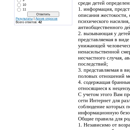
9
среди детей определен
10
1. информация, предст
11
описания жестокости, 
Результаты
|
Архив опросов
психического насилия,
Всего ответов:
42
антиобщественного де
2. вызывающая у детей 
представляемая в виде
унижающей человеческ
ненасильственной смер
несчастного случая, а
последствий;
3. представляемая в в
половых отношений м
4. содержащая бранные
относящиеся к неценз
С учетом этого Вам пр
сети Интернет для раз
соблюдение которых п
информационную безоп
Общие правила для ро
1. Независимо от возр