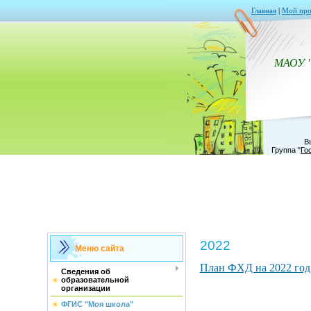
Главная
|
Мой про
МАОУ 
В
Группа
"
Го
2022
Меню сайта
План ФХД на 2022 го
Сведения об
образовательной
организации
ФГИС "Моя школа"