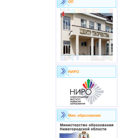
ОП
НИРО
Мин. образования