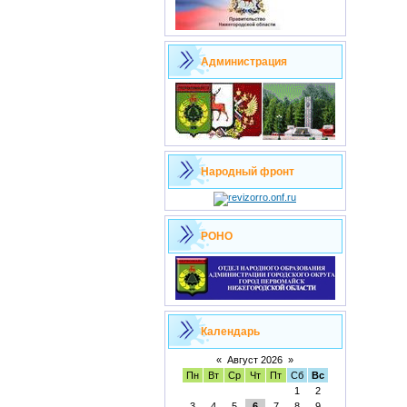
Администрация
Народный фронт
РОНО
Календарь
«
Август 2026
»
Пн
Вт
Ср
Чт
Пт
Сб
Вс
1
2
3
4
5
6
7
8
9