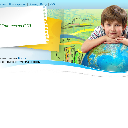
филь
|
Регистрация
|
Выход
|
Вход
|
RSS
"Сатисская СШ"
ы вошли как
Гость
сти
"
Приветствую Вас
Гость
д