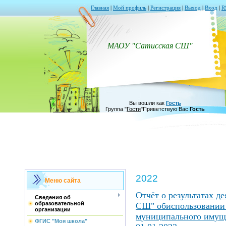
Главная
|
Мой профиль
|
Регистрация
|
Выход
|
Вход
|
R
МАОУ "Сатисская СШ"
Вы вошли как
Гость
Группа
"
Гости
"
Приветствую Вас
Гость
2022
Меню сайта
Отчёт о результатах 
Сведения об
образовательной
СШ" обиспользовании 
организации
муниципального имуще
ФГИС "Моя школа"