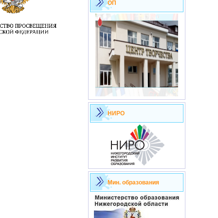
ОП
НИРО
Мин. образования