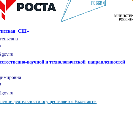
тисская СШ»
геньевна
7
2gov.ru
естественно-научной и технологической направленностей
димировна
7
2gov.ru
ение деятельности осуществляется Вконтакте