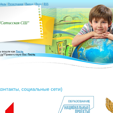
филь
|
Регистрация
|
Выход
|
Вход
|
RSS
"Сатисская СШ"
ы вошли как
Гость
сти
"
Приветствую Вас
Гость
контакты, социальные сети)