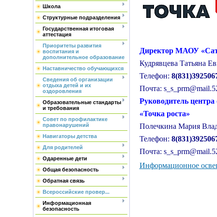
Школа
Структурные подразделения
Государственная итоговая
аттестация
Приоритеты развития
Директор МАОУ «Са
воспитания и
дополнительное образование
Кудрявцева Татьяна Ев
Наставничество обучающихся
Телефон:
8(831)392506
Сведения об организации
отдыха детей и их
Почта: s_s_prm@mail.5
оздоровления
Руководитель центра 
Образовательные стандарты
и требования
«Точка роста»
Совет по профилактике
правонарушений
Полечкина Мария Вла
Навигаторы детства
Телефон:
8(831)392506
Для родителей
Почта:
s_s_prm@mail.5
Одаренные дети
Информационное освещ
Общая безопасность
Обратная связь
Всероссийские провер...
Информационная
безопасность