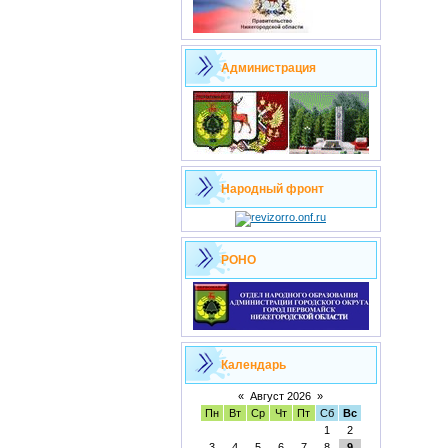
Администрация
Народный фронт
РОНО
Календарь
«
Август 2026
»
Пн
Вт
Ср
Чт
Пт
Сб
Вс
1
2
3
4
5
6
7
8
9