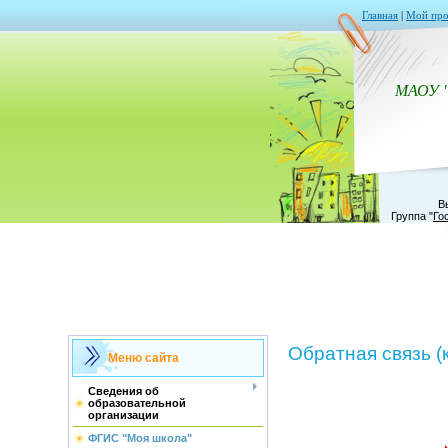
Главная
|
Мой про
МАОУ 
В
Группа
"
Го
Обратная связь (
Меню сайта
Сведения об
образовательной
организации
ФГИС "Моя школа"