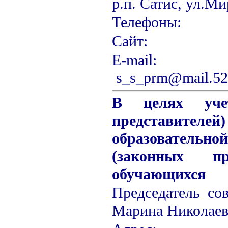
р.п. Сатис, ул.Ми
Телефон
Сайт: h
Е-m
s_s_prm@mail.52
В целях уче
представителей
образовательно
(законных пре
обучающихся
Председатель сов
Марина Николае