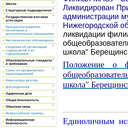
Школа
Ликвидирован Пр
Структурные подразделения
администрации му
Государственная итоговая
аттестация
Нижегородской о
Приоритеты развития
воспитания и
ликвидации фили
дополнительное образование
Наставничество обучающихся
общеобразовател
Сведения об организации
школа" Берещинс
отдыха детей и их
оздоровления
Образовательные стандарты
Положение о ф
и требования
Совет по профилактике
общеобразовате
правонарушений
Навигаторы детства
школа" Берещинс
Для родителей
Одаренные дети
Общая безопасность
Обратная связь
Всероссийские провер...
Единоличным ис
Информационная
безопасность