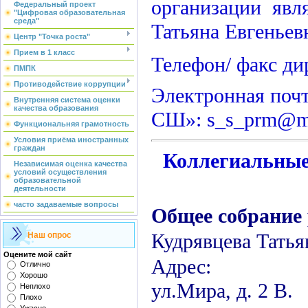
организации явл
Федеральный проект
"Цифровая образовательная
среда"
Татьяна Евгеньев
Центр "Точка роста"
Прием в 1 класс
Телефон/ факс ди
ПМПК
Противодействие коррупции
Электронная поч
Внутренняя система оценки
качества образования
СШ»: s_s_prm@ma
Функциональняя грамотность
Условия приёма иностранных
граждан
Коллегиальные
Независимая оценка качества
условий осуществления
образовательной
деятельности
часто задаваемые вопросы
Общее собрание
Кудрявцева Тат
Наш опрос
Оцените мой сайт
Адрес: г. 
Отлично
Хорошо
ул.Мира, д. 2 В.
Неплохо
Плохо