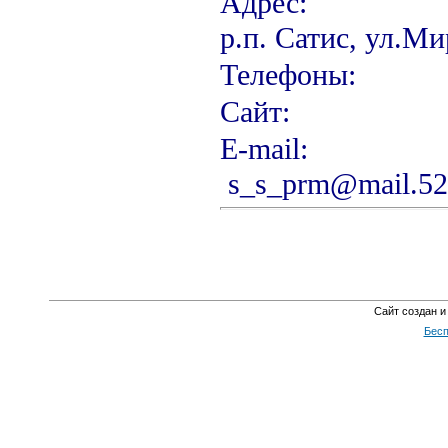
Ад
р.п. Сатис, ул.Ми
Телефон
Сайт: h
Е-m
s_s_prm@mail.52
Сайт создан и
Бесп