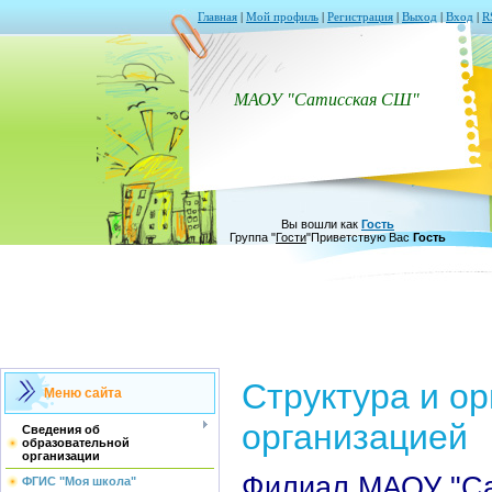
Главная
|
Мой профиль
|
Регистрация
|
Выход
|
Вход
|
R
МАОУ "Сатисская СШ"
Вы вошли как
Гость
Группа
"
Гости
"
Приветствую Вас
Гость
Структура и о
Меню сайта
организацией
Сведения об
образовательной
организации
Филиал МАОУ "С
ФГИС "Моя школа"