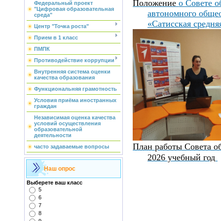
Положение
о Совете 
Федеральный проект
"Цифровая образовательная
автономного обще
среда"
«Сатисская средня
Центр "Точка роста"
Прием в 1 класс
ПМПК
Противодействие коррупции
Внутренняя система оценки
качества образования
Функциональняя грамотность
Условия приёма иностранных
граждан
Независимая оценка качества
условий осуществления
образовательной
деятельности
План работы Совета о
часто задаваемые вопросы
2026 учебный год
Наш опрос
Выберете ваш класс
5
6
7
8