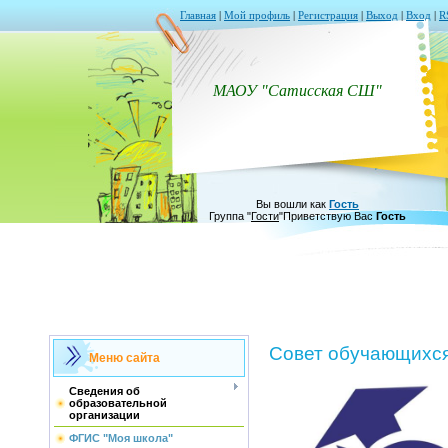
Главная
|
Мой профиль
|
Регистрация
|
Выход
|
Вход
|
R
МАОУ "Сатисская СШ"
Вы вошли как
Гость
Группа
"
Гости
"
Приветствую Вас
Гость
Совет обучающихс
Меню сайта
Сведения об
образовательной
организации
ФГИС "Моя школа"