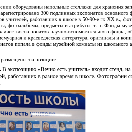
нии оборудованы напольные стеллажи для хранения зап
зарегистрировано 300
подлинных экспонатов основного 
в учителей, работавших в школе в 50-90-е гг. ХХ в., ф
ты, фотоальбомы, предметы и атрибуты т. п. Фонды муз
оличество экспонатов научно-вспомогательного фонда, о
емуарная и краеведческая литература, оригиналы и копи
онатов попала в фонды музейной комнаты из школьного а
 размещены экспозиции:
В экспозицию «Вечно есть учителя» входит стенд, н
.
ей, работавших в разное время в школе. Фотографии 
.