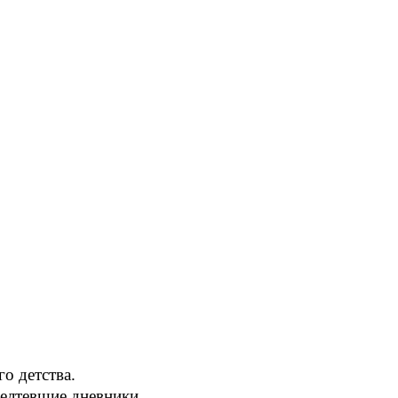
о детства.
желтевшие дневники