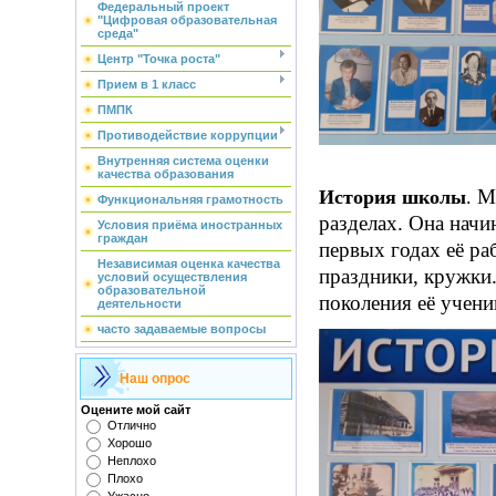
Федеральный проект
"Цифровая образовательная
среда"
Центр "Точка роста"
Прием в 1 класс
ПМПК
Противодействие коррупции
Внутренняя система оценки
качества образования
М
История школы
.
Функциональняя грамотность
разделах. Она начи
Условия приёма иностранных
граждан
первых годах её ра
Независимая оценка качества
праздники, кружки
условий осуществления
образовательной
поколения её учени
деятельности
часто задаваемые вопросы
Наш опрос
Оцените мой сайт
Отлично
Хорошо
Неплохо
Плохо