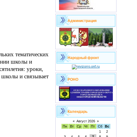
Администрация
льких тематических
Народный фронт
ании школы и
ятилетия: уроки,
 школы и связывает
РОНО
Календарь
«
Август 2026
»
Пн
Вт
Ср
Чт
Пт
Сб
Вс
1
2
3
4
5
6
7
8
9