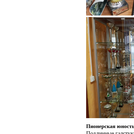
Пионерская юност
Подлинные галстук