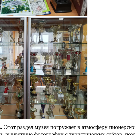
Этот раздел музея погружает в атмосферу пионерског
ь.
и, выцветшие фотографии с туристических слётов, по