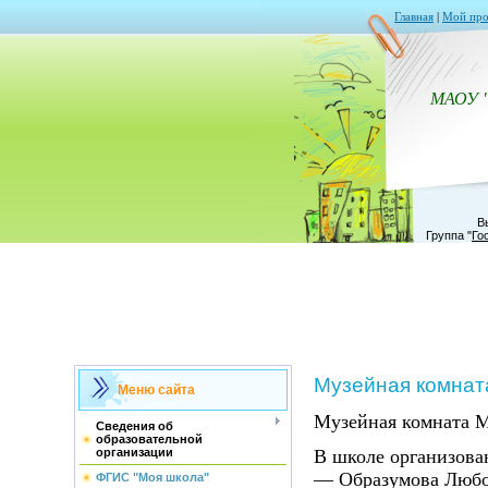
Главная
|
Мой про
МАОУ 
В
Группа
"
Го
Музейная комнат
Меню сайта
Музейная комната 
Сведения об
образовательной
В школе организова
организации
— Образумова Любо
ФГИС "Моя школа"