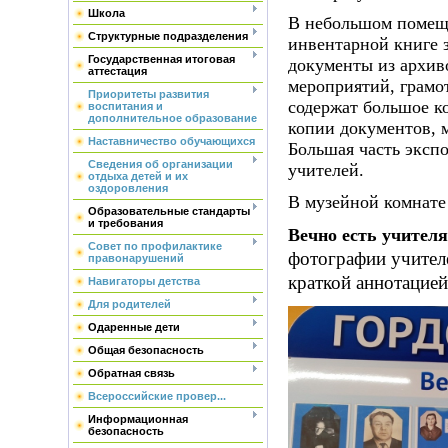
Школа
В небольшом помеще
Структурные подразделения
инвентарной книге 
Государственная итоговая
документы из архиво
аттестация
мероприятий, грамо
Приоритеты развития
содержат большое к
воспитания и
дополнительное образование
копии документов, м
Наставничество обучающихся
Большая часть эксп
Сведения об организации
учителей.
отдыха детей и их
оздоровления
В музейной комнате
Образовательные стандарты
и требования
Вечно есть учителя
Совет по профилактике
фотографии учител
правонарушений
краткой аннотацией
Навигаторы детства
Для родителей
Одаренные дети
Общая безопасность
Обратная связь
Всероссийские провер...
Информационная
безопасность