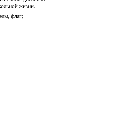
кольной жизни.
елы, флаг;