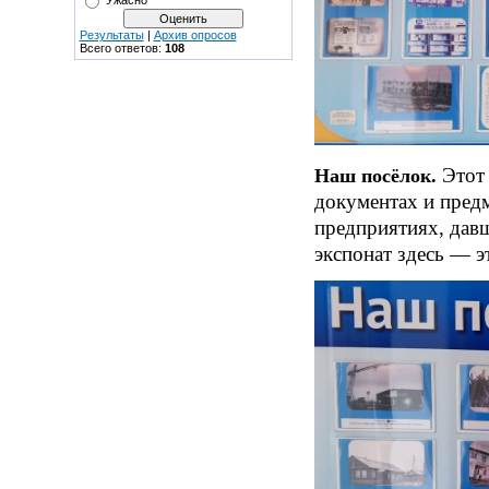
Ужасно
Результаты
|
Архив опросов
Всего ответов:
108
Этот
Наш посёлок.
документах и предм
предприятиях, давш
экспонат здесь — э