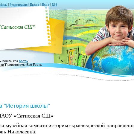
филь
|
Регистрация
|
Выход
|
Вход
|
RSS
"Сатисская СШ"
ы вошли как
Гость
сти
"
Приветствую Вас
Гость
а "История школы"
МАОУ «Сатисская СШ»
на музейная комната историко-краеведческой направленн
вь Николаевна.