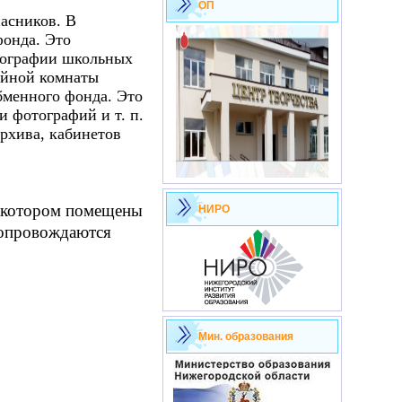
ОП
асников. В
фонда. Это
отографии школьных
ейной комнаты
бменного фонда. Это
и фотографий и т. п.
рхива, кабинетов
а котором помещены
НИРО
сопровождаются
Мин. образования