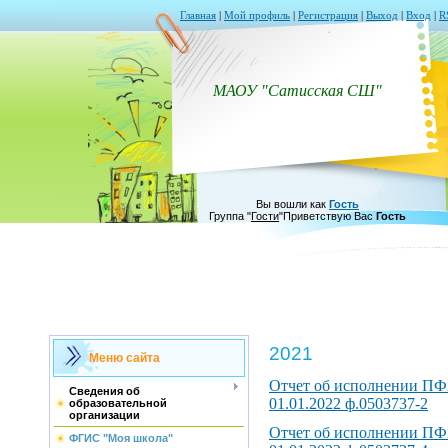
Главная
|
Мой профиль
|
Регистрация
|
Выход
|
Вход
|
R
МАОУ "Сатисская СШ"
Вы вошли как
Гость
Группа
"
Гости
"
Приветствую Вас
Гость
2021
Меню сайта
Отчет об исполнении П
Сведения об
01.01.2022 ф.0503737-2
образовательной
организации
Отчет об исполнении П
ФГИС "Моя школа"