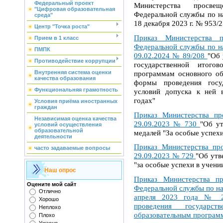
Федеральный проект
Министерства просве
"Цифровая образовательная
Федеральной службы по на
среда"
18 декабря 2023 г. № 953/
Центр "Точка роста"
Приказ Министерства п
Прием в 1 класс
Федеральной службы по на
ПМПК
09.02.2024 № 89/208
"Об 
Противодействие коррупции
государственной итого
программам основного об
Внутренняя система оценки
качества образования
формы проведения госу
Функциональняя грамотность
условий допуска к ней в
годах"
Условия приёма иностранных
граждан
Приказ Министерства пр
Независимая оценка качества
29.09.2023 № 730
"Об у
условий осуществления
образовательной
медалей "За особые успехи 
деятельности
Приказ Министерства пр
часто задаваемые вопросы
29.09.2023 № 729
"Об утв
"за особые успехи в учении"
Наш опрос
Приказ Министерства п
Оцените мой сайт
Федеральной службы по над
Отлично
апреля 2023 года № 2
Хорошо
проведения государс
Неплохо
образовательным программ
Плохо