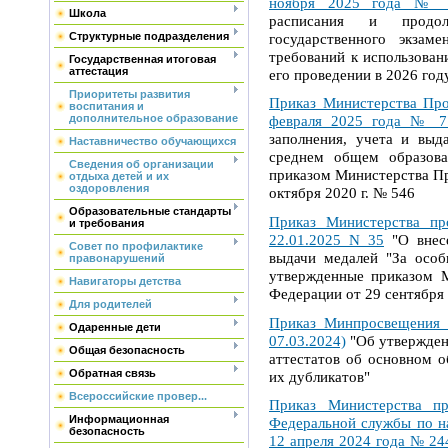
ноября 2025 года № 7
Школа
расписания и продол
государственного экзам
Структурные подразделения
требований к использован
Государственная итоговая
аттестация
его проведении в 2026 год
Приоритеты развития
Приказ Министерства Про
воспитания и
дополнительное образование
февраля 2025 года № 7
заполнения, учета и выд
Наставничество обучающихся
среднем общем образова
Сведения об организации
приказом Министерства П
отдыха детей и их
оздоровления
октября 2020 г. № 546
Образовательные стандарты
Приказ Министерства пр
и требования
22.01.2025 N 35
"О внесе
Совет по профилактике
выдачи медалей "За особ
правонарушений
утвержденные приказом М
Навигаторы детства
Федерации от 29 сентября 
Для родителей
Приказ Минпросвещения Р
Одаренные дети
07.03.2024)
"Об утвержден
Общая безопасность
аттестатов об основном 
Обратная связь
их дубликатов"
Всероссийские провер...
Приказ Министерства п
Информационная
Федеральной службы по на
безопасность
12 апреля 2024 года № 24