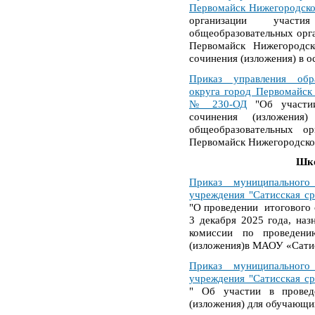
Первомайск Нижегородско
организации участ
общеобразовательных орг
Первомайск Нижегородск
сочинения (изложения) в о
Приказ управления обр
округа город Первомайск
№ 230-ОД
"Об участии
сочинения (изложения
общеобразовательных ор
Первомайск Нижегородской
Шко
Приказ муниципального
учреждения "Сатисская с
"О проведении итогового 
3 декабря 2025 года, наз
комиссии по проведени
(изложения)в МАОУ «Сат
Приказ муниципального
учреждения "Сатисская с
"
Об участии в провед
(изложения) для обучающих