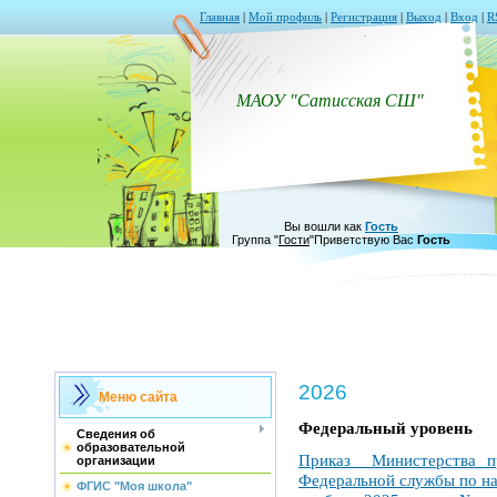
Главная
|
Мой профиль
|
Регистрация
|
Выход
|
Вход
|
R
МАОУ "Сатисская СШ"
Вы вошли как
Гость
Группа
"
Гости
"
Приветствую Вас
Гость
2026
Меню сайта
Федеральный уровень
Сведения об
образовательной
Приказ Министерства п
организации
Федеральной службы по над
ФГИС "Моя школа"