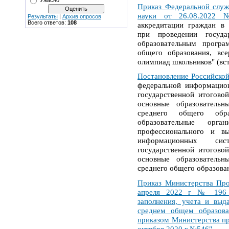
Ужасно
Приказ Федеральной служ
науки от 26.08.2022
Результаты
|
Архив опросов
Всего ответов:
108
аккредитации граждан в 
при проведении госуда
образовательным прогр
общего образования, вс
олимпиад школьников" (всту
Постановление Российско
федеральной информацион
государственной итогово
основные образователь
среднего общего обр
образовательные орга
профессионального и в
информационных сис
государственной итогово
основные образователь
среднего общего образова
Приказ Министерства Про
апреля 2022 г № 196 
заполнения, учета и выд
среднем общем образова
приказом Министерства п
октября 2020 г №546"